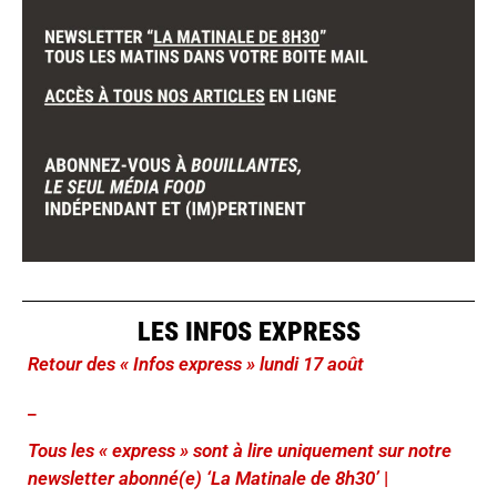
LES INFOS EXPRESS
Retour des « Infos express » lundi 17 août
_
Tous les « express » sont à lire uniquement sur notre
newsletter abonné(e) ‘La Matinale de 8h30’
|