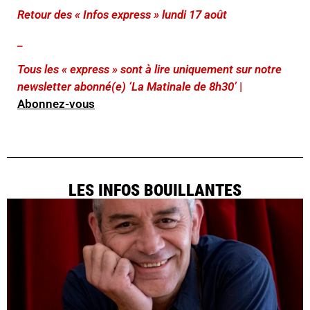
Retour des « Infos express » lundi 17 août
_
Tous les « express » sont à lire uniquement sur notre
newsletter abonné(e) ‘La Matinale de 8h30’
|
Abonnez-vous
LES INFOS BOUILLANTES