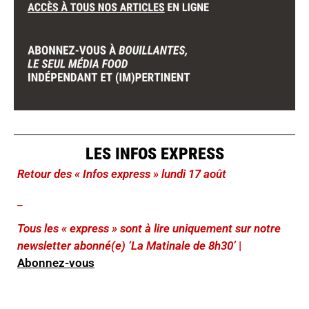
LES INFOS EXPRESS
Retour des « Infos express » lundi 17 août
_
Tous les « express » sont à lire uniquement sur notre
newsletter abonné(e) ‘La Matinale de 8h30’
|
Abonnez-vous