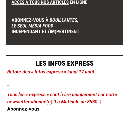
LES INFOS EXPRESS
Retour des « Infos express » lundi 17 août
_
Tous les « express » sont à lire uniquement sur notre
newsletter abonné(e) ‘La Matinale de 8h30’
|
Abonnez-vous