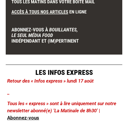
LES INFOS EXPRESS
Retour des « Infos express » lundi 17 août
_
Tous les « express » sont à lire uniquement sur notre
newsletter abonné(e) ‘La Matinale de 8h30’
|
Abonnez-vous