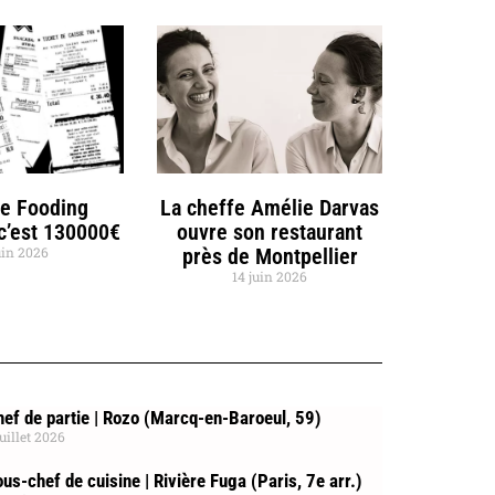
de Fooding
La cheffe Amélie Darvas
 c’est 130000€
ouvre son restaurant
uin 2026
près de Montpellier
14 juin 2026
ef de partie | Rozo (Marcq-en-Baroeul, 59)
juillet 2026
us-chef de cuisine | Rivière Fuga (Paris, 7e arr.)