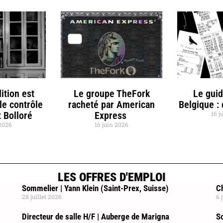
ition est
Le groupe TheFork
Le gui
le contrôle
racheté par American
Belgique :
 Bolloré
Express
16 j
 2026
16 juin 2026
LES OFFRES D'EMPLOI
Sommelier | Yann Klein (Saint-Prex, Suisse)
Ch
28 juillet 2026
6 
Directeur de salle H/F | Auberge de Marigna
So