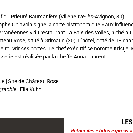
f du Prieuré Baumanière (Villeneuve-lès-Avignon, 30)
ophe Chiavola signe la carte bistronomique « aux influen
rranéennes » du restaurant La Baie des Voiles, niché au 
teau Rose, situé à Grimaud (30). L’hôtel, doté de 18 ch
de rouvrir ses portes. Le chef exécutif se nomme Kristjel Mi
isserie est réalisée par la cheffe Anna Laurent.
ue
|
Site de Château Rose
graphie
| Elia Kuhn
LES
Retour des « Infos express »