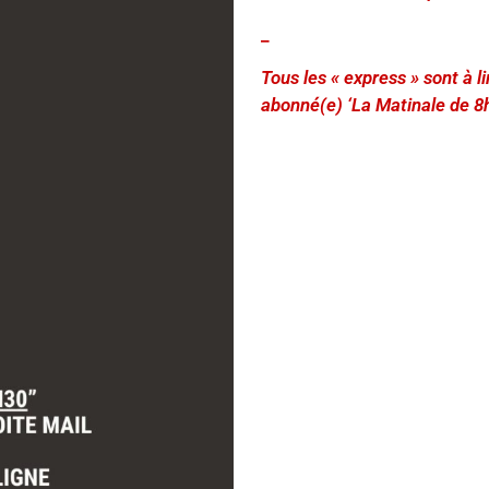
_
Tous les « express » sont à 
abonné(e) ‘La Matinale de 8