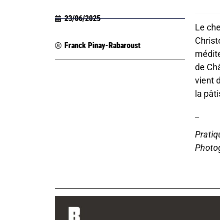
23/06/2025
Le che
Christ
Franck Pinay-Rabaroust
médite
de Châ
vient 
la pât
_
Pratiq
Photo