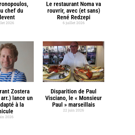
hronopoulos,
Le restaurant Noma va
u chef du
rouvrir, avec (et sans)
llevent
René Redzepi
llet 2026
6 juillet 2026
rant Zostera
Disparition de Paul
 arr.) lance un
Visciano, le « Monsieur
dapté à la
Paul » marseillais
nicule
22 juin 2026
uin 2026