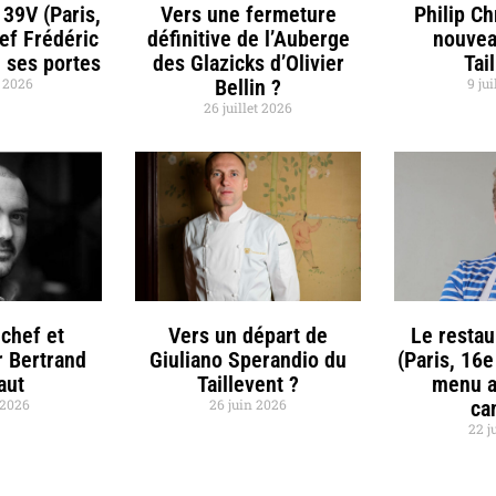
 39V (Paris,
Vers une fermeture
Philip C
hef Frédéric
définitive de l’Auberge
nouvea
 ses portes
des Glazicks d’Olivier
Tai
t 2026
Bellin ?
9 jui
26 juillet 2026
chef et
Vers un départ de
Le restau
r Bertrand
Giuliano Sperandio du
(Paris, 16e
aut
Taillevent ?
menu a
t 2026
26 juin 2026
ca
22 j