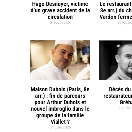
Hugo Desnoyer, victime
Le restaurant
d’un grave accident de la
8e arr.) du c
circulation
Vardon ferme
2 août 2026
30 juille
Maison Dubois (Paris, 8e
Décès du 
arr.) : fin de parcours
restaurateu
pour Arthur Dubois et
Gréb
nouvel imbroglio dans le
4 juille
groupe de la famille
Viallet ?
6 juillet 2026