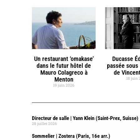
Un restaurant ‘omakase’
Ducasse Éd
dans le futur hôtel de
passée sous 
Mauro Colagreco à
de Vincent
Menton
18 juin
19 juin 2026
Directeur de salle | Yann Klein (Saint-Prex, Suisse)
28 juillet 2026
Sommelier | Zostera (Paris, 16e arr.)