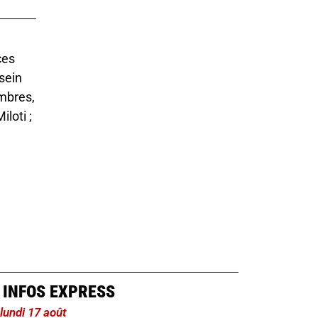
ces
sein
ambres,
loti ;
 INFOS EXPRESS
 lundi 17 août