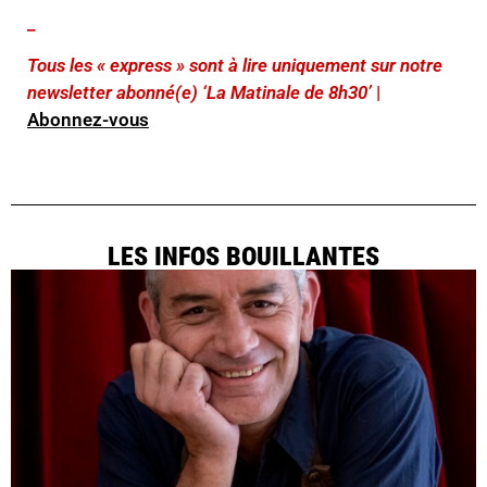
_
Tous les « express » sont à lire uniquement sur notre
newsletter abonné(e) ‘La Matinale de 8h30’
|
Abonnez-vous
LES INFOS BOUILLANTES