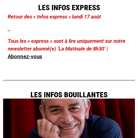
LES INFOS EXPRESS
Retour des « Infos express » lundi 17 août
_
Tous les « express » sont à lire uniquement sur notre
newsletter abonné(e) ‘La Matinale de 8h30’
|
Abonnez-vous
LES INFOS BOUILLANTES