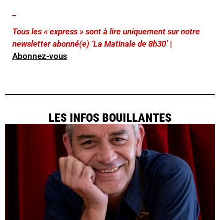
_
Tous les « express » sont à lire uniquement sur notre
newsletter abonné(e) ‘La Matinale de 8h30’
|
Abonnez-vous
LES INFOS BOUILLANTES