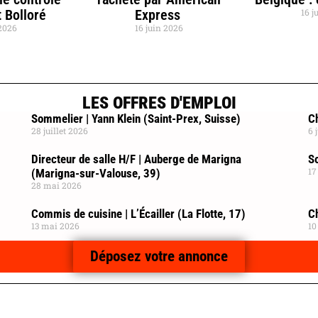
 Bolloré
Express
16 j
 2026
16 juin 2026
LES OFFRES D'EMPLOI
Sommelier | Yann Klein (Saint-Prex, Suisse)
Ch
28 juillet 2026
6 
Directeur de salle H/F | Auberge de Marigna
So
17
(Marigna-sur-Valouse, 39)
28 mai 2026
Commis de cuisine | L’Écailler (La Flotte, 17)
C
13 mai 2026
10
Déposez votre annonce