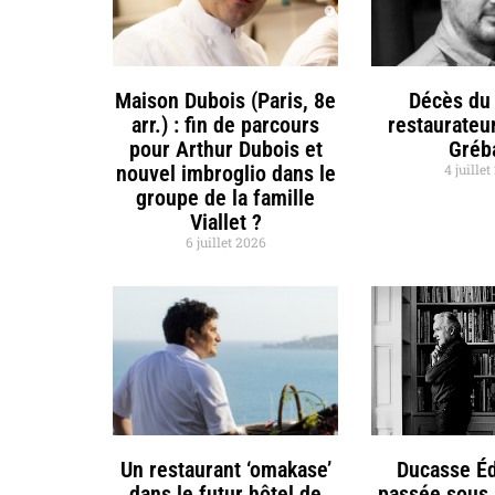
Maison Dubois (Paris, 8e
Décès du 
arr.) : fin de parcours
restaurateu
pour Arthur Dubois et
Gréb
nouvel imbroglio dans le
4 juille
groupe de la famille
Viallet ?
6 juillet 2026
Un restaurant ‘omakase’
Ducasse Éd
dans le futur hôtel de
passée sous 