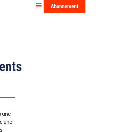
Abonnement
vents
s une
ec une
s