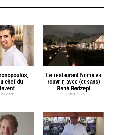
hronopoulos,
Le restaurant Noma va
u chef du
rouvrir, avec (et sans)
llevent
René Redzepi
llet 2026
6 juillet 2026