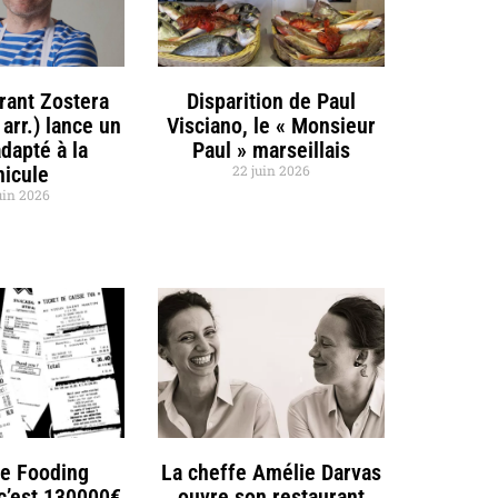
rant Zostera
Disparition de Paul
 arr.) lance un
Visciano, le « Monsieur
dapté à la
Paul » marseillais
nicule
22 juin 2026
uin 2026
de Fooding
La cheffe Amélie Darvas
 c’est 130000€
ouvre son restaurant