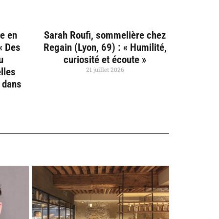
ce en
Sarah Roufi, sommelière chez
 « Des
Regain (Lyon, 69) : « Humilité,
u
curiosité et écoute »
21 juillet 2026
lles
e dans