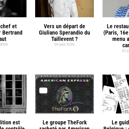
chef et
Vers un départ de
Le restau
r Bertrand
Giuliano Sperandio du
(Paris, 16e
aut
Taillevent ?
menu a
t 2026
26 juin 2026
ca
22 j
ition est
Le groupe TheFork
Le gui
le contrôle
racheté par American
Belgique :