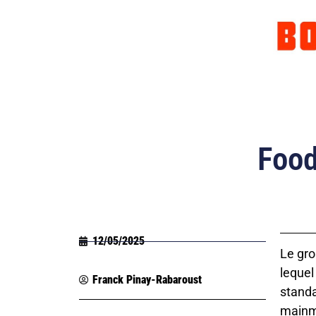
Food
12/05/2025
Le gro
lequel
Franck Pinay-Rabaroust
standa
mainmi