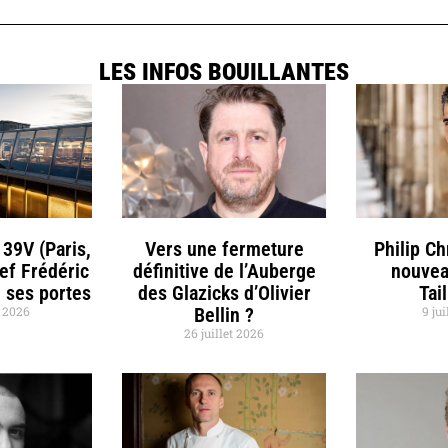
LES INFOS BOUILLANTES
 39V (Paris,
Vers une fermeture
Philip C
hef Frédéric
définitive de l’Auberge
nouvea
 ses portes
des Glazicks d’Olivier
Tai
t 2026
Bellin ?
9 jui
26 juillet 2026