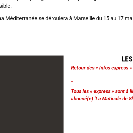
sible.
ha Méditerranée se déroulera à Marseille du 15 au 17 ma
LES
Retour des « Infos express »
_
Tous les « express » sont à 
abonné(e) ‘La Matinale de 8