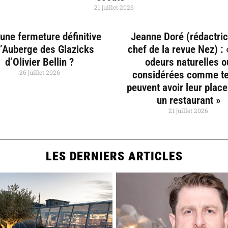
21 juillet 2026
une fermeture définitive
Jeanne Doré (rédactri
l’Auberge des Glazicks
chef de la revue Nez) :
d’Olivier Bellin ?
odeurs naturelles o
26 juillet 2026
considérées comme te
peuvent avoir leur plac
un restaurant »
21 juillet 2026
LES DERNIERS ARTICLES