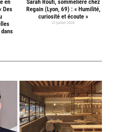
ce en
Sarah Roufi, sommelière chez
 « Des
Regain (Lyon, 69) : « Humilité,
u
curiosité et écoute »
21 juillet 2026
lles
e dans