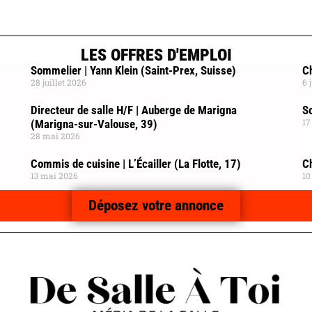
LES OFFRES D'EMPLOI
Sommelier | Yann Klein (Saint-Prex, Suisse)
Ch
28 juillet 2026
6 
Directeur de salle H/F | Auberge de Marigna
So
17
(Marigna-sur-Valouse, 39)
28 mai 2026
Commis de cuisine | L’Écailler (La Flotte, 17)
C
13 mai 2026
10
Déposez votre annonce