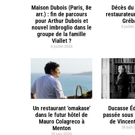
Maison Dubois (Paris, 8e
Décès du 
arr.) : fin de parcours
restaurateu
pour Arthur Dubois et
Gréb
nouvel imbroglio dans le
4 juille
groupe de la famille
Viallet ?
6 juillet 2026
Un restaurant ‘omakase’
Ducasse Éd
dans le futur hôtel de
passée sous 
Mauro Colagreco à
de Vincent
Menton
18 juin
19 juin 2026