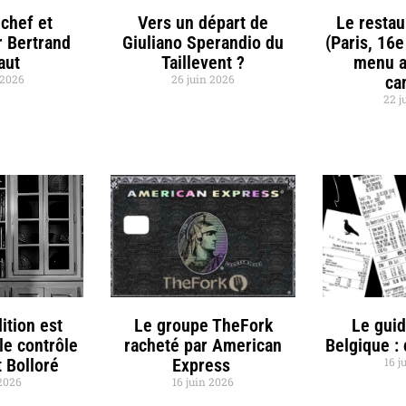
chef et
Vers un départ de
Le restau
r Bertrand
Giuliano Sperandio du
(Paris, 16e
aut
Taillevent ?
menu a
t 2026
26 juin 2026
ca
22 j
ition est
Le groupe TheFork
Le gui
le contrôle
racheté par American
Belgique :
 Bolloré
Express
16 j
 2026
16 juin 2026