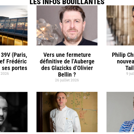
LES INFOS BOUILLANTES
 39V (Paris,
Vers une fermeture
Philip C
hef Frédéric
définitive de l’Auberge
nouvea
 ses portes
des Glazicks d’Olivier
Tai
t 2026
Bellin ?
9 jui
26 juillet 2026