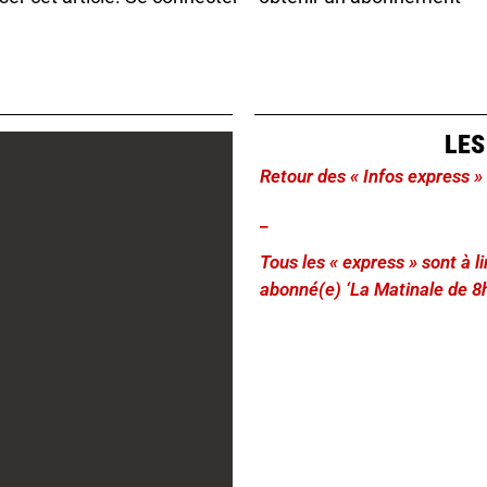
LES
Retour des « Infos express »
_
Tous les « express » sont à 
abonné(e) ‘La Matinale de 8