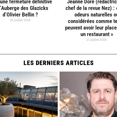
une fermeture définitive
Jeanne Doré (rédactri
l’Auberge des Glazicks
chef de la revue Nez) :
d’Olivier Bellin ?
odeurs naturelles o
26 juillet 2026
considérées comme te
peuvent avoir leur plac
un restaurant »
21 juillet 2026
LES DERNIERS ARTICLES