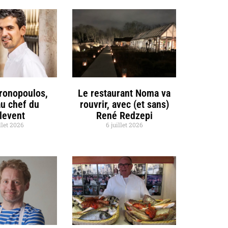
hronopoulos,
Le restaurant Noma va
u chef du
rouvrir, avec (et sans)
llevent
René Redzepi
llet 2026
6 juillet 2026