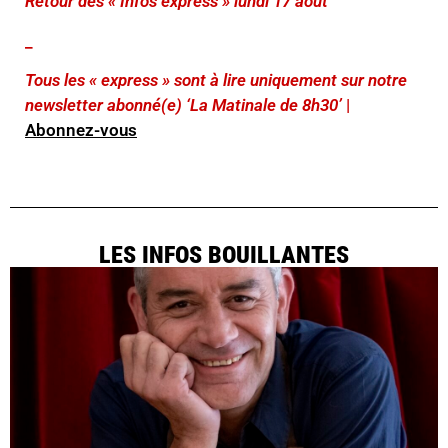
Retour des « Infos express » lundi 17 août
_
Tous les « express » sont à lire uniquement sur notre
newsletter abonné(e) ‘La Matinale de 8h30’
|
Abonnez-vous
LES INFOS BOUILLANTES