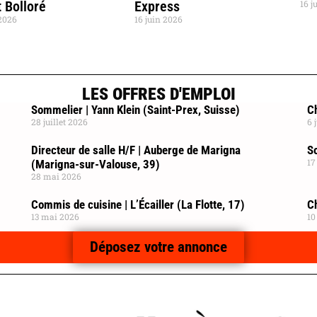
 Bolloré
Express
16 j
 2026
16 juin 2026
LES OFFRES D'EMPLOI
Sommelier | Yann Klein (Saint-Prex, Suisse)
Ch
28 juillet 2026
6 
Directeur de salle H/F | Auberge de Marigna
So
17
(Marigna-sur-Valouse, 39)
28 mai 2026
Commis de cuisine | L’Écailler (La Flotte, 17)
C
13 mai 2026
10
Déposez votre annonce