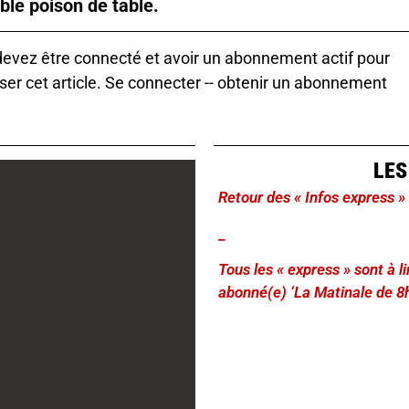
able poison de table.
evez être connecté et avoir un abonnement actif pour
ser cet article.
Se connecter
--
obtenir un abonnement
LES
Retour des « Infos express »
_
Tous les « express » sont à 
abonné(e) ‘La Matinale de 8