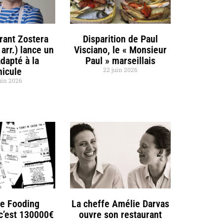
rant Zostera
Disparition de Paul
 arr.) lance un
Visciano, le « Monsieur
dapté à la
Paul » marseillais
nicule
22 juin 2026
uin 2026
de Fooding
La cheffe Amélie Darvas
 c’est 130000€
ouvre son restaurant