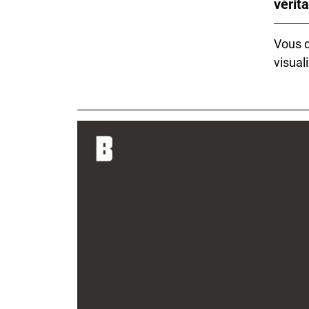
vérit
Vous d
visuali