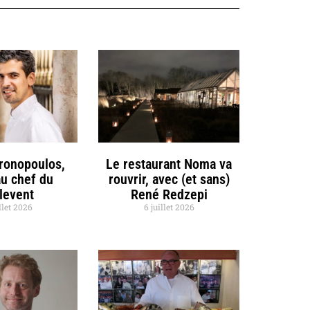
hronopoulos,
Le restaurant Noma va
u chef du
rouvrir, avec (et sans)
llevent
René Redzepi
llet 2026
6 juillet 2026