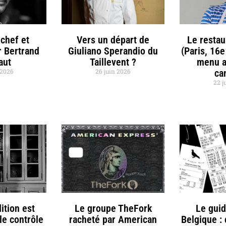
chef et
Vers un départ de
Le restau
r Bertrand
Giuliano Sperandio du
(Paris, 16e
aut
Taillevent ?
menu a
t 2026
26 juin 2026
ca
22 j
ition est
Le groupe TheFork
Le gui
le contrôle
racheté par American
Belgique :