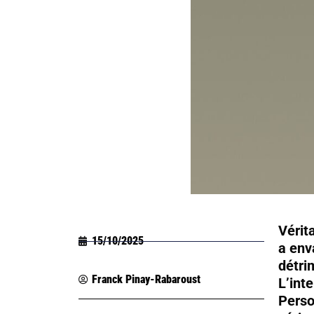
Vérit
15/10/2025
a env
détrim
Franck Pinay-Rabaroust
L’int
Perso