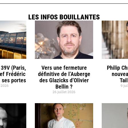
LES INFOS BOUILLANTES
 39V (Paris,
Vers une fermeture
Philip C
hef Frédéric
définitive de l’Auberge
nouvea
 ses portes
des Glazicks d’Olivier
Tai
t 2026
Bellin ?
9 jui
26 juillet 2026