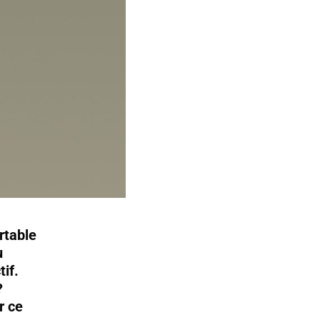
rtable
u
tif.
?
r ce