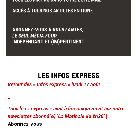
LES INFOS EXPRESS
Retour des « Infos express » lundi 17 août
_
Tous les « express » sont à lire uniquement sur notre
newsletter abonné(e) ‘La Matinale de 8h30’
|
Abonnez-vous