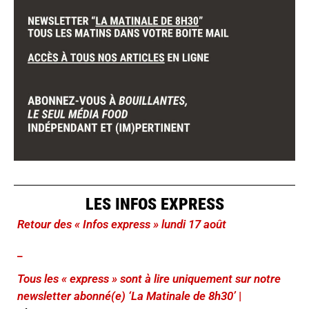
LES INFOS EXPRESS
Retour des « Infos express » lundi 17 août
_
Tous les « express » sont à lire uniquement sur notre
newsletter abonné(e) ‘La Matinale de 8h30’
|