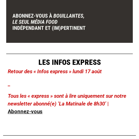
LES INFOS EXPRESS
Retour des « Infos express » lundi 17 août
_
Tous les « express » sont à lire uniquement sur notre
newsletter abonné(e) ‘La Matinale de 8h30’
|
Abonnez-vous