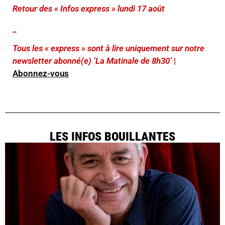
Retour des « Infos express » lundi 17 août
_
Tous les « express » sont à lire uniquement sur notre
newsletter abonné(e) ‘La Matinale de 8h30’
|
Abonnez-vous
LES INFOS BOUILLANTES