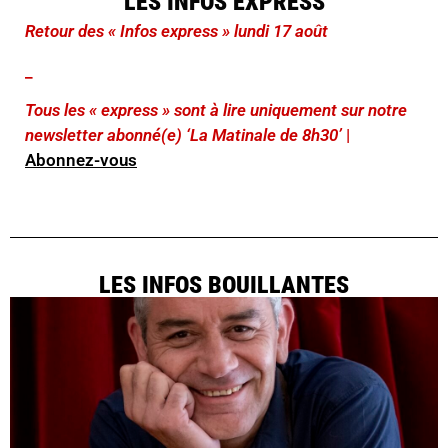
LES INFOS EXPRESS
Retour des « Infos express » lundi 17 août
_
Tous les « express » sont à lire uniquement sur notre
newsletter abonné(e) ‘La Matinale de 8h30’
|
Abonnez-vous
LES INFOS BOUILLANTES