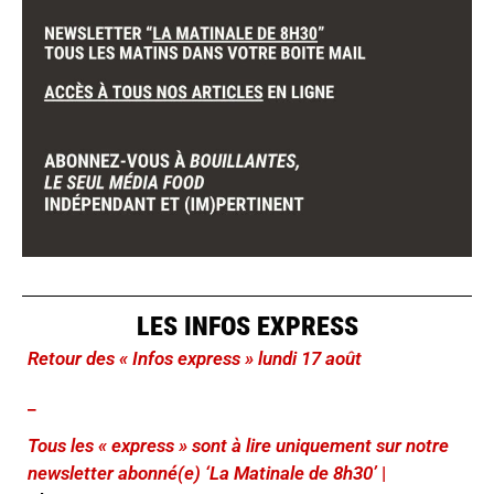
LES INFOS EXPRESS
Retour des « Infos express » lundi 17 août
_
Tous les « express » sont à lire uniquement sur notre
newsletter abonné(e) ‘La Matinale de 8h30’
|