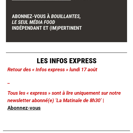
LES INFOS EXPRESS
Retour des « Infos express » lundi 17 août
_
Tous les « express » sont à lire uniquement sur notre
newsletter abonné(e) ‘La Matinale de 8h30’
|
Abonnez-vous