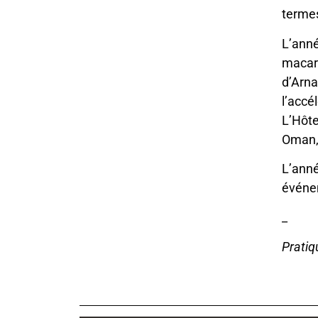
terme
L’anné
macaro
d’Arna
l’accé
L’Hôte
Oman, 
L’ann
événem
_
Pratiq