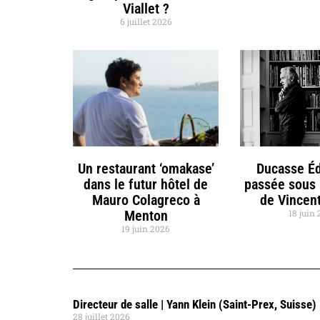
Viallet ?
6 juillet 2026
Un restaurant ‘omakase’
Ducasse Éd
dans le futur hôtel de
passée sous 
Mauro Colagreco à
de Vincent
Menton
18 juin
19 juin 2026
Directeur de salle | Yann Klein (Saint-Prex, Suisse)
28 juillet 2026