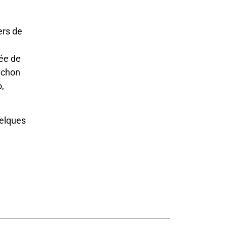
ers de
née de
auchon
o,
elques