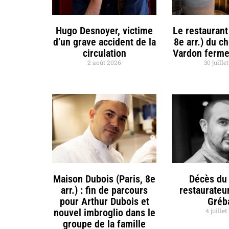
Hugo Desnoyer, victime
Le restaurant
d’un grave accident de la
8e arr.) du c
circulation
Vardon ferme
2 août 2026
30 juille
Maison Dubois (Paris, 8e
Décès du 
arr.) : fin de parcours
restaurateu
pour Arthur Dubois et
Gréb
nouvel imbroglio dans le
4 juille
groupe de la famille