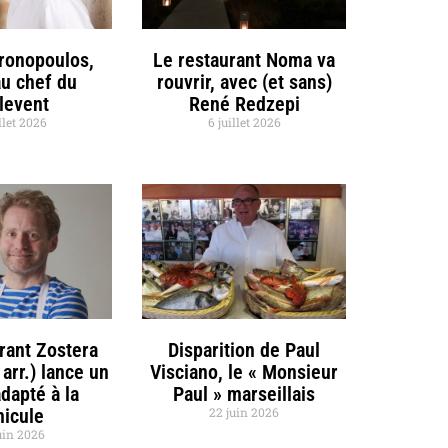
hronopoulos,
Le restaurant Noma va
u chef du
rouvrir, avec (et sans)
llevent
René Redzepi
llet 2026
6 juillet 2026
rant Zostera
Disparition de Paul
 arr.) lance un
Visciano, le « Monsieur
dapté à la
Paul » marseillais
nicule
22 juin 2026
uin 2026