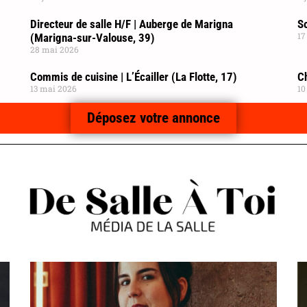
Directeur de salle H/F | Auberge de Marigna
So
17
(Marigna-sur-Valouse, 39)
28 mai 2026
Commis de cuisine | L’Écailler (La Flotte, 17)
C
13 mai 2026
10
Déposez votre annonce