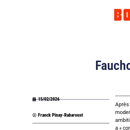
Faucho
15/02/2026
Après 
modern
Franck Pinay-Rabaroust
ambiti
a « co