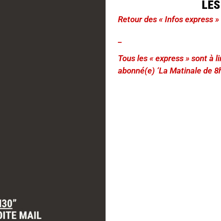
LES
Retour des « Infos express »
_
Tous les « express » sont à 
abonné(e) ‘La Matinale de 8