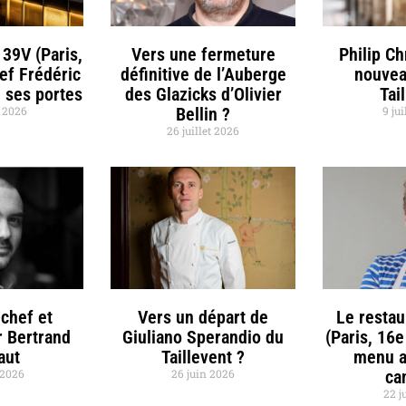
 39V (Paris,
Vers une fermeture
Philip C
hef Frédéric
définitive de l’Auberge
nouvea
 ses portes
des Glazicks d’Olivier
Tai
t 2026
Bellin ?
9 jui
26 juillet 2026
chef et
Vers un départ de
Le restau
r Bertrand
Giuliano Sperandio du
(Paris, 16e
aut
Taillevent ?
menu a
t 2026
26 juin 2026
ca
22 j