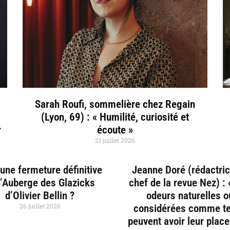
Sarah Roufi, sommelière chez Regain
(Lyon, 69) : « Humilité, curiosité et
r
écoute »
21 juillet 2026
une fermeture définitive
Jeanne Doré (rédactri
l’Auberge des Glazicks
chef de la revue Nez) :
d’Olivier Bellin ?
odeurs naturelles o
26 juillet 2026
considérées comme te
peuvent avoir leur plac