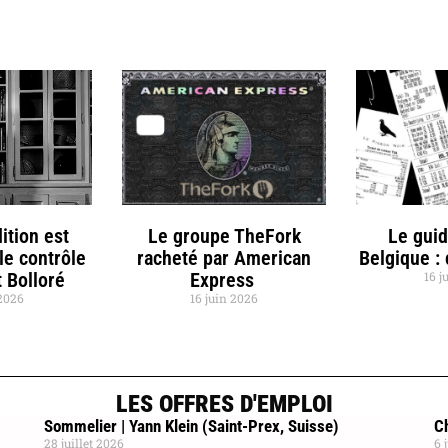
ition est
Le groupe TheFork
Le gui
le contrôle
racheté par American
Belgique :
 Bolloré
Express
16 j
 2026
16 juin 2026
LES OFFRES D'EMPLOI
Sommelier | Yann Klein (Saint-Prex, Suisse)
Ch
28 juillet 2026
6 