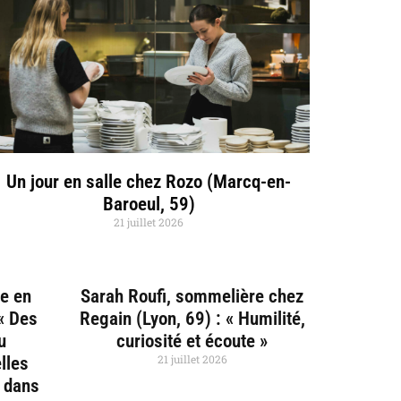
Un jour en salle chez Rozo (Marcq-en-
Baroeul, 59)
21 juillet 2026
ce en
Sarah Roufi, sommelière chez
 « Des
Regain (Lyon, 69) : « Humilité,
u
curiosité et écoute »
21 juillet 2026
lles
e dans