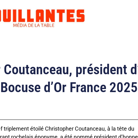
 Coutanceau, président 
Bocuse d’Or France 2025
f triplement étoilé Christopher Coutanceau, à la tête du
rant rochelais éponyme, a été nommé président d’honne