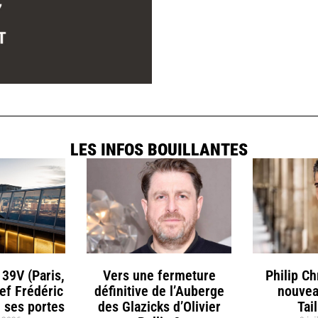
LES INFOS BOUILLANTES
 39V (Paris,
Vers une fermeture
Philip C
hef Frédéric
définitive de l’Auberge
nouvea
 ses portes
des Glazicks d’Olivier
Tai