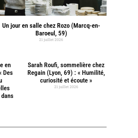
Un jour en salle chez Rozo (Marcq-en-
Baroeul, 59)
21 juillet 2026
ce en
Sarah Roufi, sommelière chez
 « Des
Regain (Lyon, 69) : « Humilité,
u
curiosité et écoute »
21 juillet 2026
lles
e dans