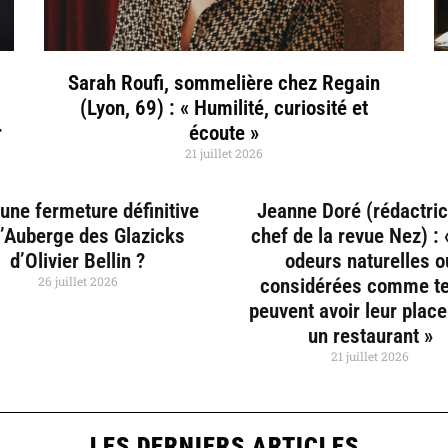
Sarah Roufi, sommelière chez Regain
(Lyon, 69) : « Humilité, curiosité et
r
écoute »
21 juillet 2026
une fermeture définitive
Jeanne Doré (rédactri
l’Auberge des Glazicks
chef de la revue Nez) :
d’Olivier Bellin ?
odeurs naturelles o
26 juillet 2026
considérées comme te
peuvent avoir leur plac
un restaurant »
21 juillet 2026
LES DERNIERS ARTICLES