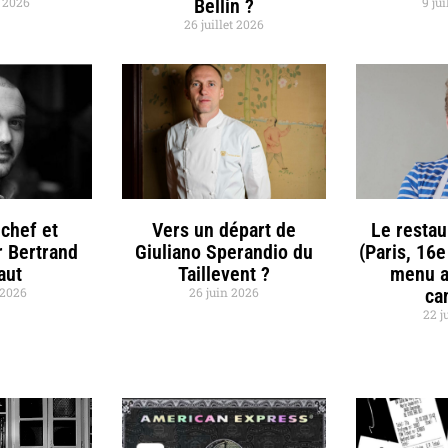
t 2026
Bellin ?
9 jui
26 juillet 2026
chef et
Vers un départ de
Le restau
r Bertrand
Giuliano Sperandio du
(Paris, 16e
aut
Taillevent ?
menu a
t 2026
26 juin 2026
ca
22 j