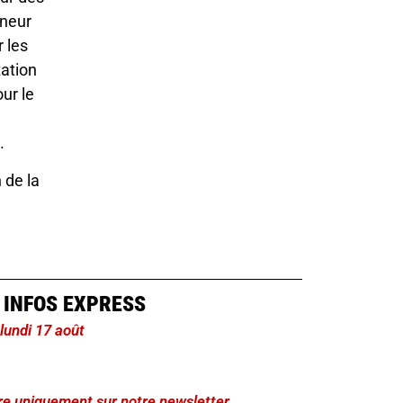
nneur
r les
tation
ur le
m.
 de la
 INFOS EXPRESS
 lundi 17 août
lire uniquement sur notre newsletter