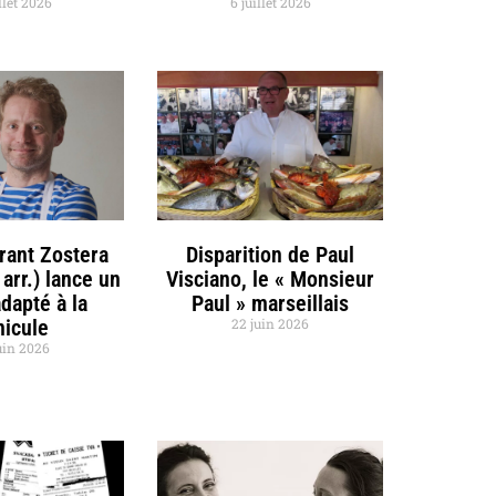
llet 2026
6 juillet 2026
rant Zostera
Disparition de Paul
 arr.) lance un
Visciano, le « Monsieur
dapté à la
Paul » marseillais
nicule
22 juin 2026
uin 2026