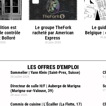
ition est
Le groupe TheFork
Le gui
le contrôle
racheté par American
Belgique :
 Bolloré
Express
16 j
 2026
16 juin 2026
LES OFFRES D'EMPLOI
Sommelier | Yann Klein (Saint-Prex, Suisse)
Ch
28 juillet 2026
6 
Directeur de salle H/F | Auberge de Marigna
So
17
(Marigna-sur-Valouse, 39)
28 mai 2026
Commis de cuisine | L’Écailler (La Flotte, 17)
C