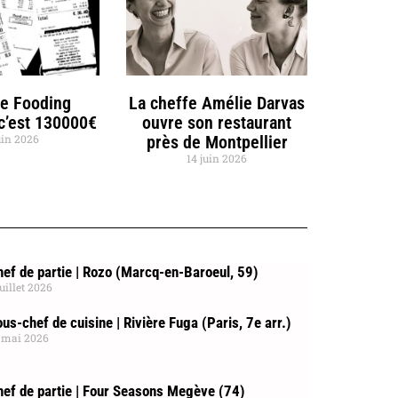
de Fooding
La cheffe Amélie Darvas
 c’est 130000€
ouvre son restaurant
uin 2026
près de Montpellier
14 juin 2026
ef de partie | Rozo (Marcq-en-Baroeul, 59)
juillet 2026
us-chef de cuisine | Rivière Fuga (Paris, 7e arr.)
 mai 2026
hef de partie | Four Seasons Megève (74)