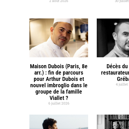
2 août 2026
30 juille
Maison Dubois (Paris, 8e
Décès du 
arr.) : fin de parcours
restaurateu
pour Arthur Dubois et
Gréb
nouvel imbroglio dans le
4 juille
groupe de la famille
Viallet ?
6 juillet 2026