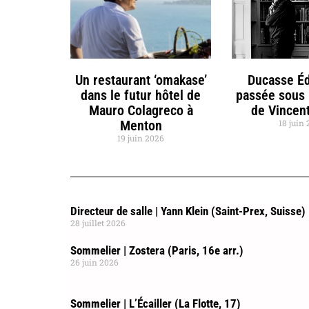
Un restaurant ‘omakase’
Ducasse Éd
dans le futur hôtel de
passée sous 
Mauro Colagreco à
de Vincent
Menton
18 juin
19 juin 2026
Directeur de salle | Yann Klein (Saint-Prex, Suisse)
28 juillet 2026
Sommelier | Zostera (Paris, 16e arr.)
26 juin 2026
Sommelier | L’Écailler (La Flotte, 17)