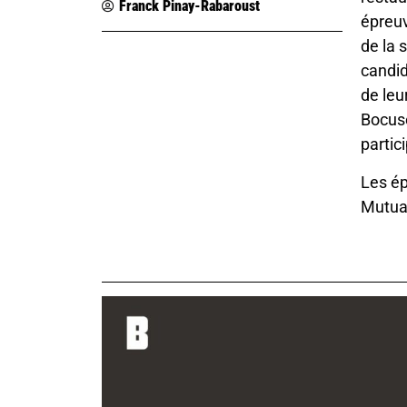
Franck Pinay-Rabaroust
épreuv
de la 
candid
de leu
Bocuse
partic
Les ép
Mutual