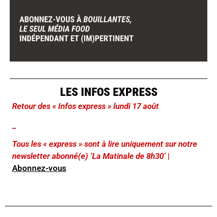
LES INFOS EXPRESS
Retour des « Infos express » lundi 17 août
_
Tous les « express » sont à lire uniquement sur notre
newsletter abonné(e) ‘La Matinale de 8h30’
|
Abonnez-vous