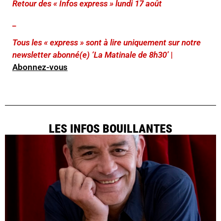
Retour des « Infos express » lundi 17 août
_
Tous les « express » sont à lire uniquement sur notre
newsletter abonné(e) ‘La Matinale de 8h30’
|
Abonnez-vous
LES INFOS BOUILLANTES