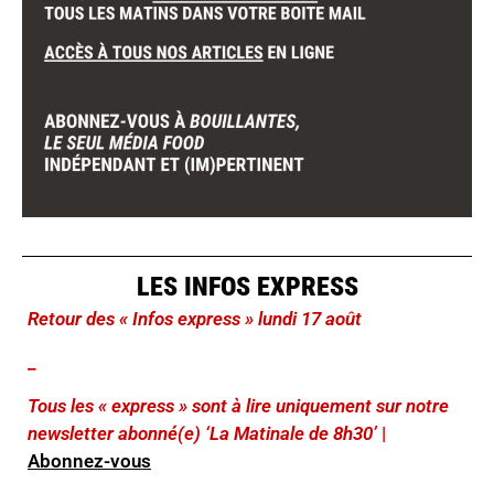
LES INFOS EXPRESS
Retour des « Infos express » lundi 17 août
_
Tous les « express » sont à lire uniquement sur notre
newsletter abonné(e) ‘La Matinale de 8h30’
|
Abonnez-vous