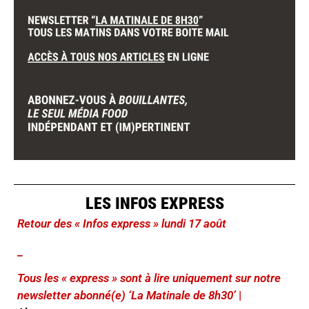
LES INFOS EXPRESS
Retour des « Infos express » lundi 17 août
_
Tous les « express » sont à lire uniquement sur notre
newsletter abonné(e) ‘La Matinale de 8h30’
|