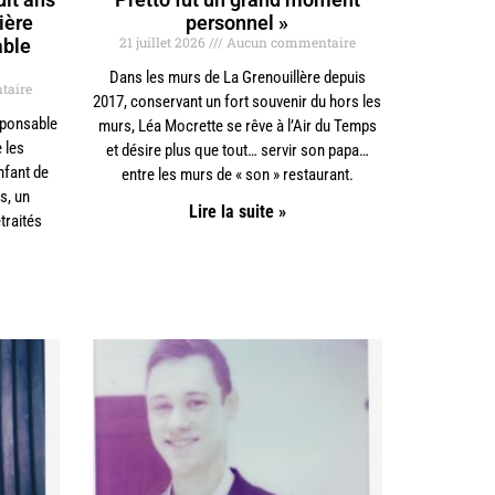
ière
personnel »
21 juillet 2026
Aucun commentaire
able
Dans les murs de La Grenouillère depuis
taire
2017, conservant un fort souvenir du hors les
esponsable
murs, Léa Mocrette se rêve à l’Air du Temps
 les
et désire plus que tout… servir son papa…
nfant de
entre les murs de « son » restaurant.
s, un
Lire la suite »
traités