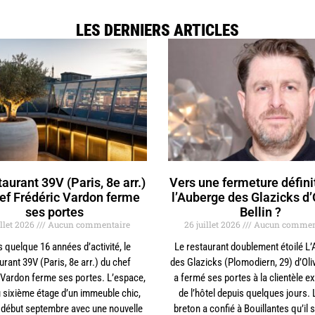
LES DERNIERS ARTICLES
taurant 39V (Paris, 8e arr.)
Vers une fermeture défini
ef Frédéric Vardon ferme
l’Auberge des Glazicks d’
ses portes
Bellin ?
illet 2026
Aucun commentaire
26 juillet 2026
Aucun commen
 quelque 16 années d’activité, le
Le restaurant doublement étoilé L
urant 39V (Paris, 8e arr.) du chef
des Glazicks (Plomodiern, 29) d’Oliv
 Vardon ferme ses portes. L’espace,
a fermé ses portes à la clientèle e
u sixième étage d’un immeuble chic,
de l’hôtel depuis quelques jours. 
a début septembre avec une nouvelle
breton a confié à Bouillantes qu’il