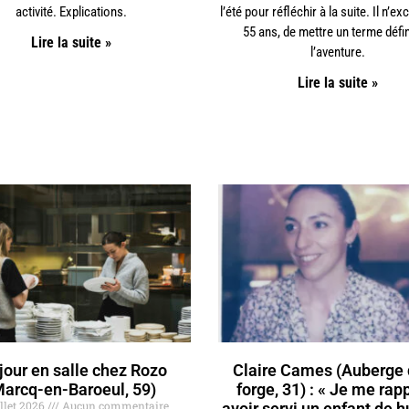
activité. Explications.
l’été pour réfléchir à la suite. Il n’ex
55 ans, de mettre un terme défini
Lire la suite »
l’aventure.
Lire la suite »
jour en salle chez Rozo
Claire Cames (Auberge 
Marcq-en-Baroeul, 59)
forge, 31) : « Je me rap
illet 2026
Aucun commentaire
avoir servi un enfant de h