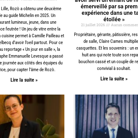
émerveillé par sa prem
 Lille, Rozò a obtenu une deuxième
expérience dans une t
le au guide Michelin en 2025. Un
étoilée »
aurant lumineux, jeune, dans une
21 juillet 2026
Aucun commen
e feutrée ! Un jeu de vitre entre la
Propriétaire, gérante, pâtissière, r
la cuisine permet à Camille Pailleau et
de salle, Claire Cames multiplie
lbecq d’avoir l’oeil partout. Pour ce
casquettes. Et les souvenirs : un e
 reportage « Un jour en salle », la
huit ans qui note toute son repa
aphe Emmanuelle Levesque a passé
bouchon cassé et un couple de re
ne journée aux côtés des équipes du
convivial à souhait.
ice, pour capter l’âme de Rozò.
Lire la suite »
Lire la suite »