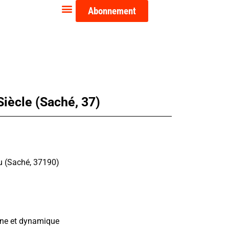
Abonnement
iècle (Saché, 37)
au (Saché, 37190)
eune et dynamique