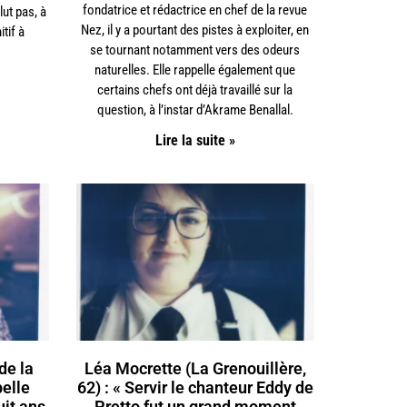
fondatrice et rédactrice en chef de la revue
clut pas, à
Nez, il y a pourtant des pistes à exploiter, en
tif à
se tournant notamment vers des odeurs
naturelles. Elle rappelle également que
certains chefs ont déjà travaillé sur la
question, à l’instar d’Akrame Benallal.
Lire la suite »
de la
Léa Mocrette (La Grenouillère,
pelle
62) : « Servir le chanteur Eddy de
uit ans
Pretto fut un grand moment