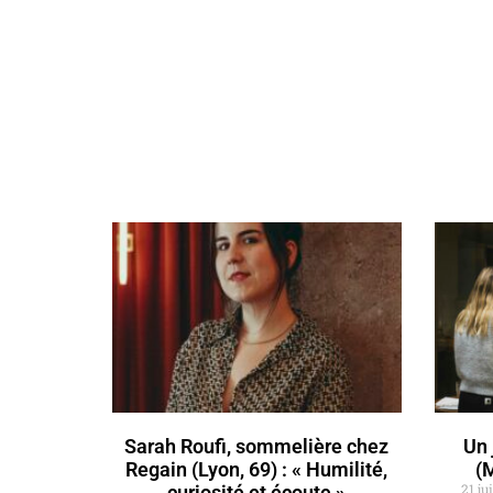
Sarah Roufi, sommelière chez
Un 
Regain (Lyon, 69) : « Humilité,
(
21 ju
curiosité et écoute »