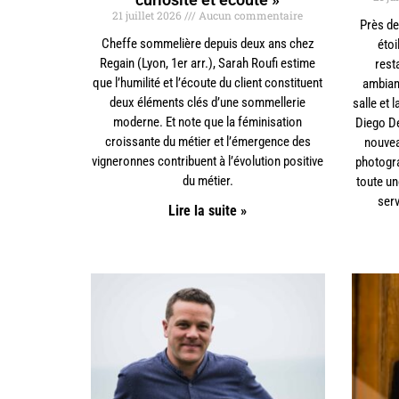
21 juillet 2026
Aucun commentaire
Près de
Cheffe sommelière depuis deux ans chez
étoi
Regain (Lyon, 1er arr.), Sarah Roufi estime
rest
que l’humilité et l’écoute du client constituent
ambianc
deux éléments clés d’une sommellerie
salle et 
moderne. Et note que la féminisation
Diego De
croissante du métier et l’émergence des
nouveau
vigneronnes contribuent à l’évolution positive
photogr
du métier.
toute u
serv
Lire la suite »