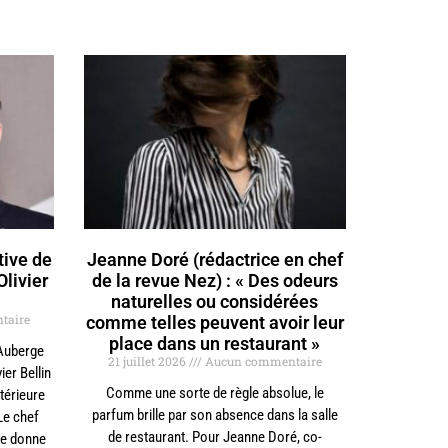
tive de
Jeanne Doré (rédactrice en chef
Olivier
de la revue Nez) : « Des odeurs
naturelles ou considérées
taire
comme telles peuvent avoir leur
place dans un restaurant »
’Auberge
21 juillet 2026
Aucun commentaire
ier Bellin
Comme une sorte de règle absolue, le
xtérieure
parfum brille par son absence dans la salle
Le chef
de restaurant. Pour Jeanne Doré, co-
 se donne