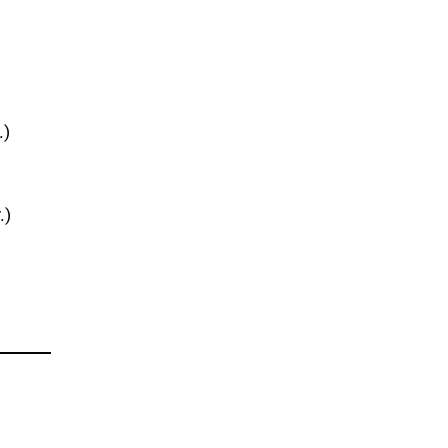
.)
.)