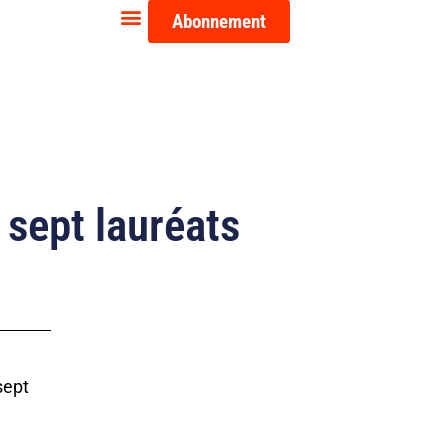
Abonnement
 sept lauréats
sept