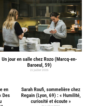
Un jour en salle chez Rozo (Marcq-en-
Baroeul, 59)
21 juillet 2026
ce en
Sarah Roufi, sommelière chez
 « Des
Regain (Lyon, 69) : « Humilité,
u
curiosité et écoute »