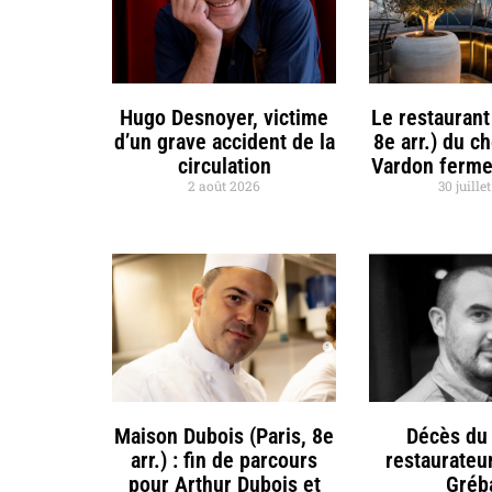
Hugo Desnoyer, victime
Le restaurant
d’un grave accident de la
8e arr.) du c
circulation
Vardon ferme
2 août 2026
30 juille
Maison Dubois (Paris, 8e
Décès du 
arr.) : fin de parcours
restaurateu
pour Arthur Dubois et
Gréb