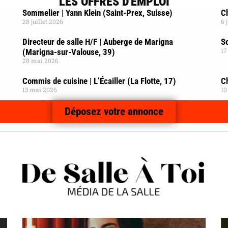
LES OFFRES D'EMPLOI
Sommelier | Yann Klein (Saint-Prex, Suisse)
Ch
28 juillet 2026
6 
Directeur de salle H/F | Auberge de Marigna
So
17
(Marigna-sur-Valouse, 39)
28 mai 2026
Commis de cuisine | L’Écailler (La Flotte, 17)
C
13 mai 2026
10
Déposez votre annonce