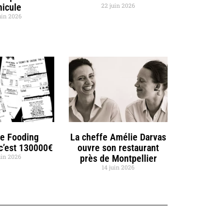
nicule
22 juin 2026
uin 2026
de Fooding
La cheffe Amélie Darvas
 c’est 130000€
ouvre son restaurant
uin 2026
près de Montpellier
14 juin 2026