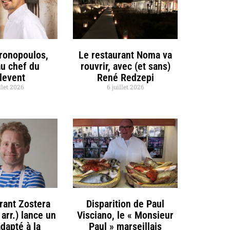
hronopoulos,
Le restaurant Noma va
u chef du
rouvrir, avec (et sans)
llevent
René Redzepi
llet 2026
6 juillet 2026
rant Zostera
Disparition de Paul
 arr.) lance un
Visciano, le « Monsieur
dapté à la
Paul » marseillais