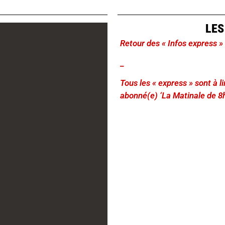
LES
Retour des « Infos express »
_
Tous les « express » sont à 
abonné(e) ‘La Matinale de 8