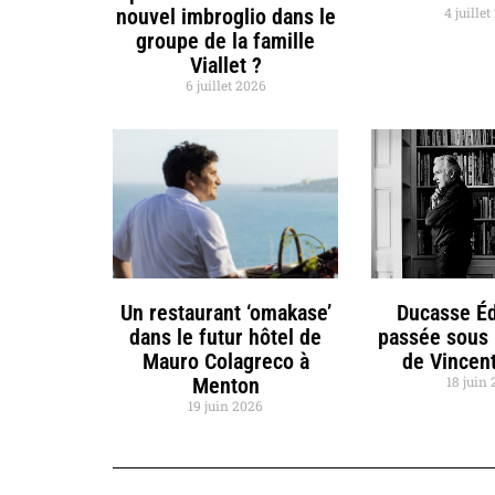
nouvel imbroglio dans le
4 juille
groupe de la famille
Viallet ?
6 juillet 2026
Un restaurant ‘omakase’
Ducasse Éd
dans le futur hôtel de
passée sous 
Mauro Colagreco à
de Vincent
Menton
18 juin
19 juin 2026