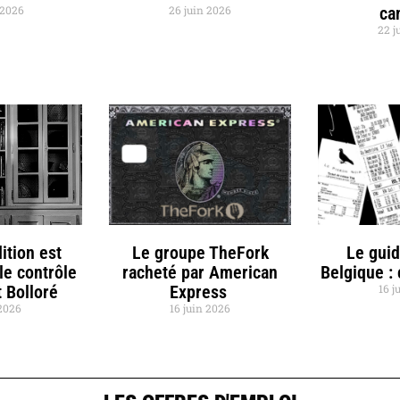
t 2026
26 juin 2026
ca
22 j
ition est
Le groupe TheFork
Le gui
le contrôle
racheté par American
Belgique :
 Bolloré
Express
16 j
 2026
16 juin 2026