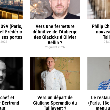
 39V (Paris,
Vers une fermeture
Philip C
hef Frédéric
définitive de l’Auberge
nouvea
 ses portes
des Glazicks d’Olivier
Tai
t 2026
Bellin ?
9 jui
26 juillet 2026
chef et
Vers un départ de
Le restau
r Bertrand
Giuliano Sperandio du
(Paris, 16e
aut
Taillevent ?
menu a