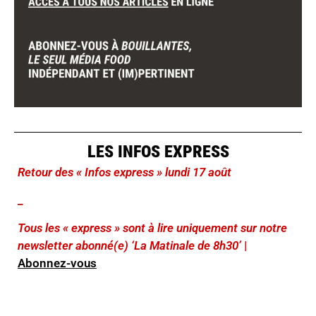
LES INFOS EXPRESS
Retour des « Infos express » lundi 17 août
_
Tous les « express » sont à lire uniquement sur notre
newsletter abonné(e) ‘La Matinale de 8h30’
|
Abonnez-vous