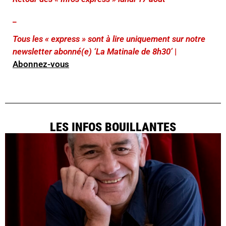
_
Tous les « express » sont à lire uniquement sur notre
newsletter abonné(e) ‘La Matinale de 8h30’
|
Abonnez-vous
LES INFOS BOUILLANTES