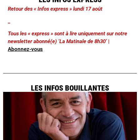
Retour des « Infos express » lundi 17 août
_
Tous les « express » sont à lire uniquement sur notre
newsletter abonné(e) ‘La Matinale de 8h30’
|
Abonnez-vous
LES INFOS BOUILLANTES