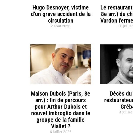
Hugo Desnoyer, victime
Le restaurant
d’un grave accident de la
8e arr.) du c
circulation
Vardon ferme
2 août 2026
30 juille
Maison Dubois (Paris, 8e
Décès du 
arr.) : fin de parcours
restaurateu
pour Arthur Dubois et
Gréb
nouvel imbroglio dans le
4 juille
groupe de la famille
Viallet ?
6 juillet 2026