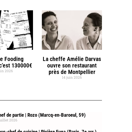
de Fooding
La cheffe Amélie Darvas
 c’est 130000€
ouvre son restaurant
uin 2026
près de Montpellier
14 juin 2026
ef de partie | Rozo (Marcq-en-Baroeul, 59)
juillet 2026
us-chef de cuisine | Rivière Fuga (Paris, 7e arr.)