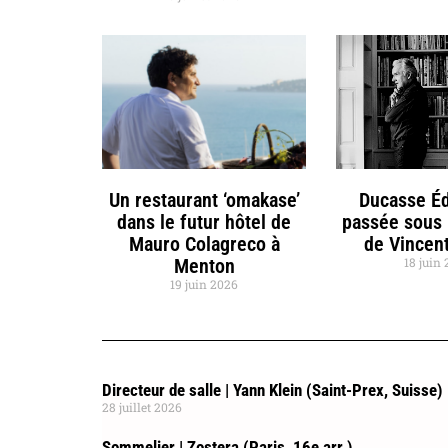
Un restaurant ‘omakase’
Ducasse Éd
dans le futur hôtel de
passée sous 
Mauro Colagreco à
de Vincent
Menton
18 juin
19 juin 2026
Directeur de salle | Yann Klein (Saint-Prex, Suisse)
28 juillet 2026
Sommelier | Zostera (Paris, 16e arr.)