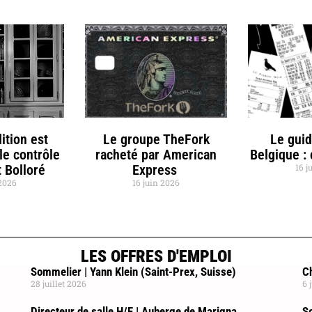
ition est
Le groupe TheFork
Le gui
le contrôle
racheté par American
Belgique :
 Bolloré
Express
16 j
 2026
16 juin 2026
LES OFFRES D'EMPLOI
Sommelier | Yann Klein (Saint-Prex, Suisse)
Ch
28 juillet 2026
6 
Directeur de salle H/F | Auberge de Marigna
So