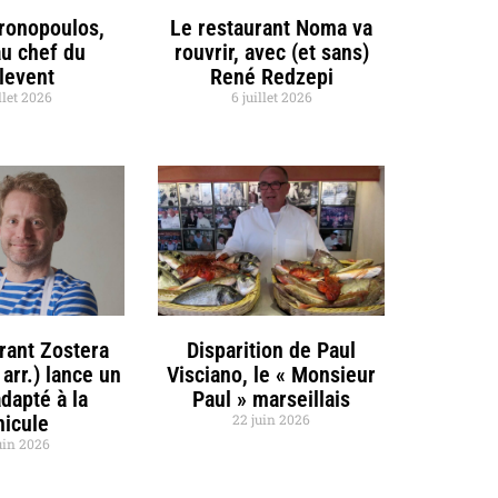
hronopoulos,
Le restaurant Noma va
u chef du
rouvrir, avec (et sans)
llevent
René Redzepi
llet 2026
6 juillet 2026
rant Zostera
Disparition de Paul
 arr.) lance un
Visciano, le « Monsieur
dapté à la
Paul » marseillais
nicule
22 juin 2026
uin 2026