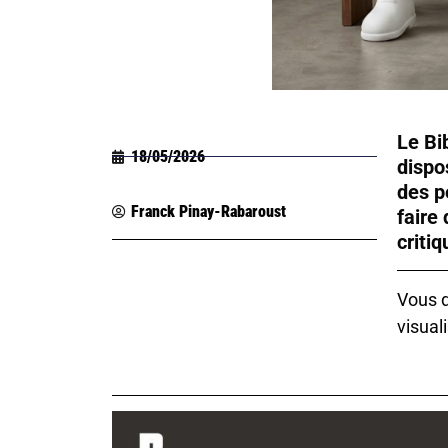
Le Bi
18/05/2026
dispos
des p
Franck Pinay-Rabaroust
faire 
critiq
Vous d
visuali