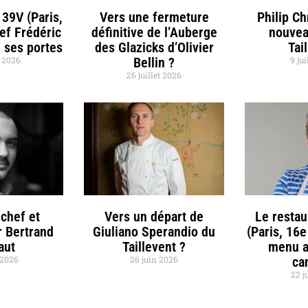
 39V (Paris,
Vers une fermeture
Philip C
hef Frédéric
définitive de l’Auberge
nouvea
 ses portes
des Glazicks d’Olivier
Tai
t 2026
Bellin ?
9 jui
26 juillet 2026
chef et
Vers un départ de
Le restau
r Bertrand
Giuliano Sperandio du
(Paris, 16e
aut
Taillevent ?
menu a
t 2026
26 juin 2026
ca
22 j