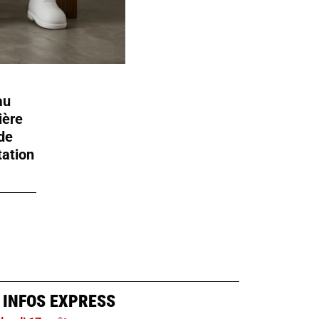
au
ière
de
tation
 INFOS EXPRESS