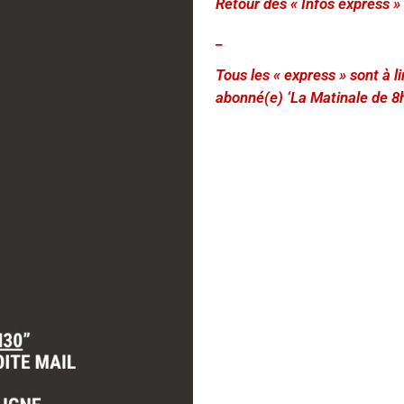
Retour des « Infos express »
_
Tous les « express » sont à 
abonné(e) ‘La Matinale de 8