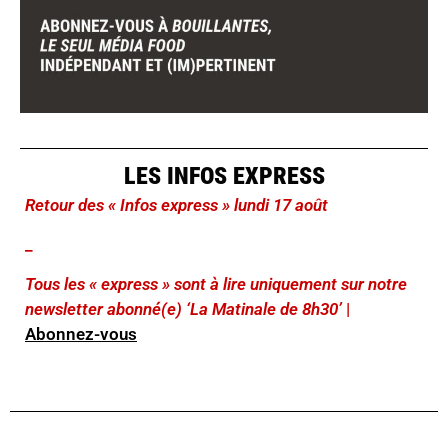
LES INFOS EXPRESS
Retour des « Infos express » lundi 17 août
_
Tous les « express » sont à lire uniquement sur notre
newsletter abonné(e) ‘La Matinale de 8h30’
|
Abonnez-vous