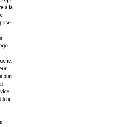
e à la
de
repose
ur
ingo
ouche.
eur.
e plat
et
rvice
 à la
de