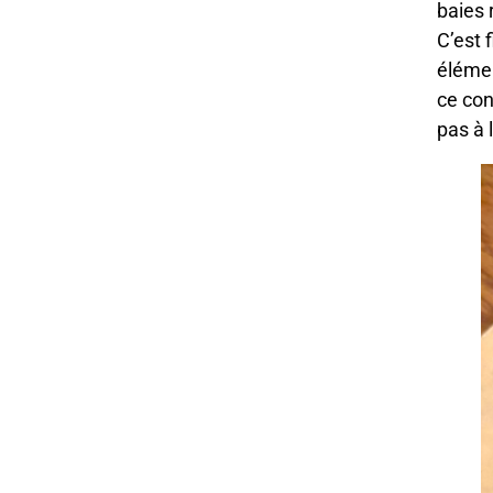
baies 
C’est 
élémen
ce con
pas à 