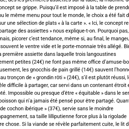
concept se grippe. Puisqu’il est imposé à la table de prendr
ou le même menu pour tout le monde, le choix a été fait 
sur une sélection de plats « à la carte ». « Ici, le concept 
 partage des assiettes » nous explique-t-on. Pourquoi pas,
ais, picorer c’est tendance, même si, au final, le mange
 souvent le ventre vide et le porte-monnaie très allégé. B
a première assiette dans laquelle trois langoustines
lement petites (24€) ne font pas même office d’amuse-b
sement, les gnocchis de pain grillé (14€) sauvent l’honn
u tronçon de « grondin rôti » (24€), s’il est plutôt réussi, l
èle difficile à partager, car servi dans un contenant étroit 
té. Impossible ou presque d’être « équitable » dans le se
poisson qui n’a jamais été pensé pour être partagé. Quant
 de cochon ibérique » (37€), servie sans le moindre
agnement, sa taille lilliputienne force plus à la rigolade
re chose. Si la viande se révèle parfaitement cuite, le lit 