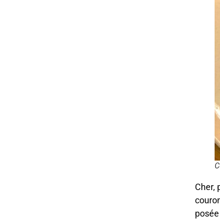
C
Cher, 
couron
posée 