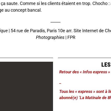
 ça saute. Comme si les clients étaient en trop. Chocho : 
ge au concept bancal.
_____
ique
| 54 rue de Paradis, Paris 10e arr.
Site Internet de C
Photographies
| FPR
LES
Retour des « Infos express »
_
Tous les « express » sont à 
abonné(e) ‘La Matinale de 8