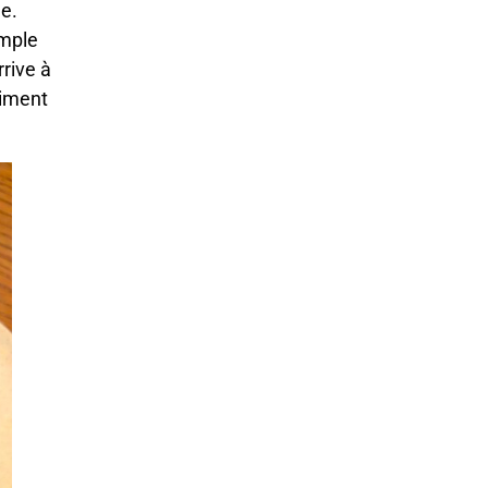
e.
imple
rrive à
aiment