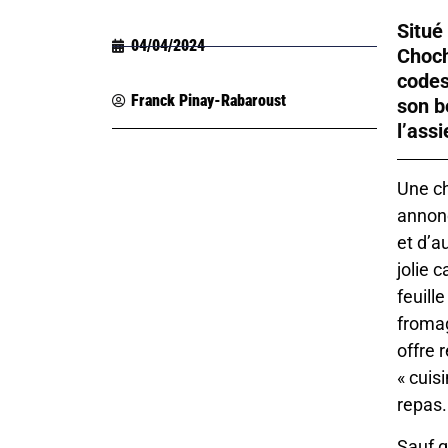
Situé
04/04/2024
Choch
codes
Franck Pinay-Rabaroust
son b
l’assi
Une ch
annonc
et d’a
jolie 
feuill
fromag
offre 
« cuis
repas
Sauf q