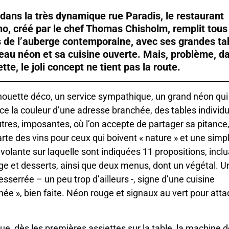
 dans la très dynamique rue Paradis, le restaurant
o, créé par le chef Thomas Chisholm, remplit tous
 de l’auberge contemporaine, avec ses grandes ta
eau néon et sa cuisine ouverte. Mais, problème, d
ette, le joli concept ne tient pas la route.
ouette déco, un service sympathique, un grand néon qui
e la couleur d’une adresse branchée, des tables individu
utres, imposantes, où l’on accepte de partager sa pitance
carte des vins pour ceux qui boivent « nature » et une simp
e volante sur laquelle sont indiquées 11 propositions, incl
e et desserts, ainsi que deux menus, dont un végétal. U
resserrée – un peu trop d’ailleurs -, signe d’une cuisine
inée », bien faite. Néon rouge et signaux au vert pour atta
.
ue, dès les premières assiettes sur la table, la machine 