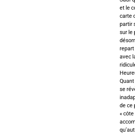
et le 
carte 
partir 
sur le
désorm
repart
avec l
ridicu
Heureu
Quant a
se rév
inadap
de ce 
« côte
accomp
qu’aut