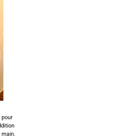
, pour
dition
a main.