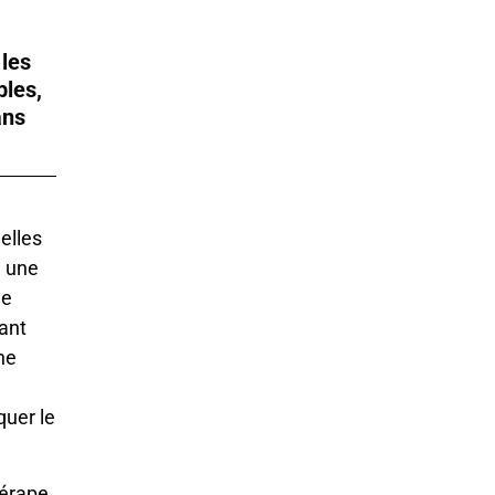
 les
bles,
ans
elles
, une
le
uant
ne
quer le
dérape