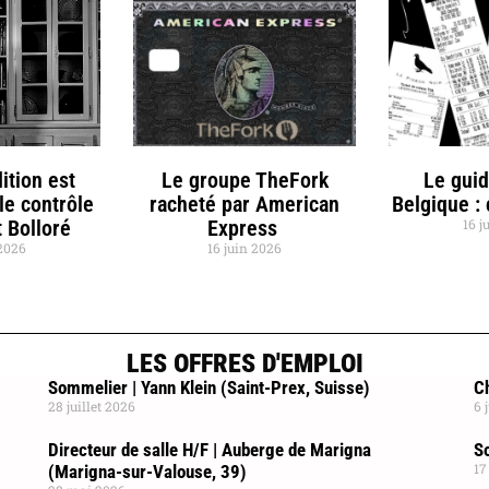
ition est
Le groupe TheFork
Le gui
le contrôle
racheté par American
Belgique :
 Bolloré
Express
16 j
 2026
16 juin 2026
LES OFFRES D'EMPLOI
Sommelier | Yann Klein (Saint-Prex, Suisse)
Ch
28 juillet 2026
6 
Directeur de salle H/F | Auberge de Marigna
So
17
(Marigna-sur-Valouse, 39)