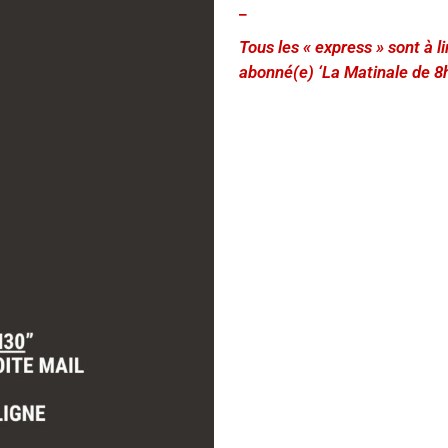
_
Tous les « express » sont à 
abonné(e) ‘La Matinale de 8