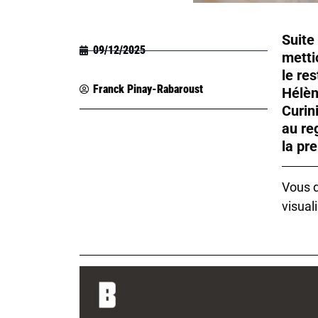
Suite
09/12/2025
metti
le re
Franck Pinay-Rabaroust
Hélèn
Curin
au re
la pr
Vous d
visuali