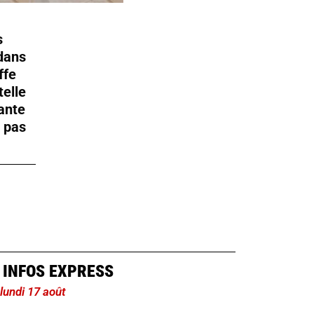
s
dans
ffe
telle
ante
t pas
 INFOS EXPRESS
 lundi 17 août