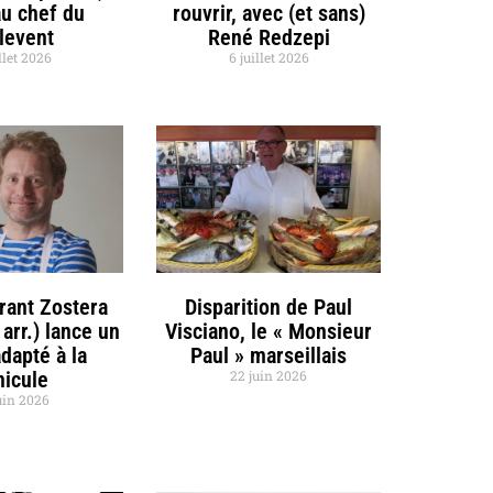
u chef du
rouvrir, avec (et sans)
llevent
René Redzepi
llet 2026
6 juillet 2026
rant Zostera
Disparition de Paul
 arr.) lance un
Visciano, le « Monsieur
dapté à la
Paul » marseillais
nicule
22 juin 2026
uin 2026