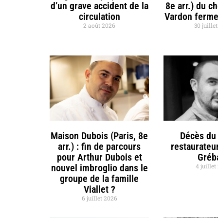
d’un grave accident de la
8e arr.) du c
circulation
Vardon ferme
2 août 2026
30 juille
Maison Dubois (Paris, 8e
Décès du 
arr.) : fin de parcours
restaurateu
pour Arthur Dubois et
Gréb
nouvel imbroglio dans le
4 juille
groupe de la famille
Viallet ?
6 juillet 2026