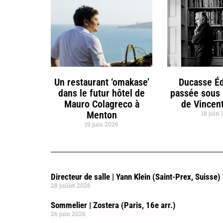
Un restaurant ‘omakase’
Ducasse Éd
dans le futur hôtel de
passée sous 
Mauro Colagreco à
de Vincent
Menton
18 juin
19 juin 2026
Directeur de salle | Yann Klein (Saint-Prex, Suisse)
28 juillet 2026
Sommelier | Zostera (Paris, 16e arr.)
26 juin 2026