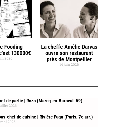
de Fooding
La cheffe Amélie Darvas
 c’est 130000€
ouvre son restaurant
uin 2026
près de Montpellier
14 juin 2026
ef de partie | Rozo (Marcq-en-Baroeul, 59)
juillet 2026
us-chef de cuisine | Rivière Fuga (Paris, 7e arr.)
 mai 2026