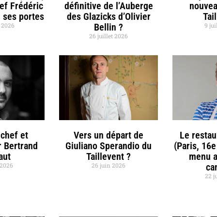
hef Frédéric
définitive de l’Auberge
nouvea
 ses portes
des Glazicks d’Olivier
Tai
t 2026
Bellin ?
9 jui
26 juillet 2026
chef et
Vers un départ de
Le restau
r Bertrand
Giuliano Sperandio du
(Paris, 16e
aut
Taillevent ?
menu a
t 2026
26 juin 2026
ca
22 j