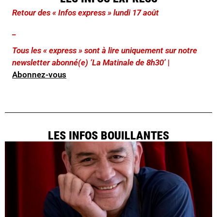
Retour des « Infos express » lundi 17 août
_
Tous les « express » sont à lire uniquement sur notre
newsletter abonné(e) ‘La Matinale de 8h30’
|
Abonnez-vous
LES INFOS BOUILLANTES