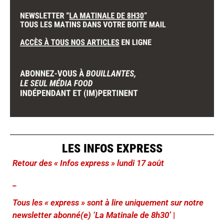
LES INFOS EXPRESS
Retour des « Infos express » lundi 17 août
_
Tous les « express » sont à lire uniquement sur notre
newsletter abonné(e) ‘La Matinale de 8h30’
|