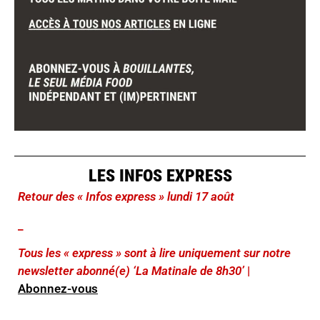
LES INFOS EXPRESS
Retour des « Infos express » lundi 17 août
_
Tous les « express » sont à lire uniquement sur notre
newsletter abonné(e) ‘La Matinale de 8h30’
|
Abonnez-vous