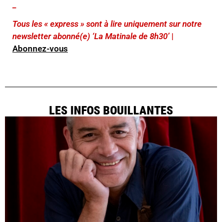
_
Tous les « express » sont à lire uniquement sur notre
newsletter abonné(e) ‘La Matinale de 8h30’
|
Abonnez-vous
LES INFOS BOUILLANTES