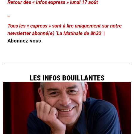
Retour des « Infos express » lundi 17 août
_
Tous les « express » sont à lire uniquement sur notre
newsletter abonné(e) ‘La Matinale de 8h30’
|
Abonnez-vous
LES INFOS BOUILLANTES