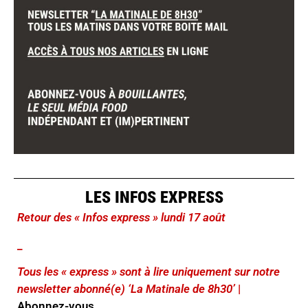
LES INFOS EXPRESS
Retour des « Infos express » lundi 17 août
_
Tous les « express » sont à lire uniquement sur notre
newsletter abonné(e) ‘La Matinale de 8h30’
|
Abonnez-vous