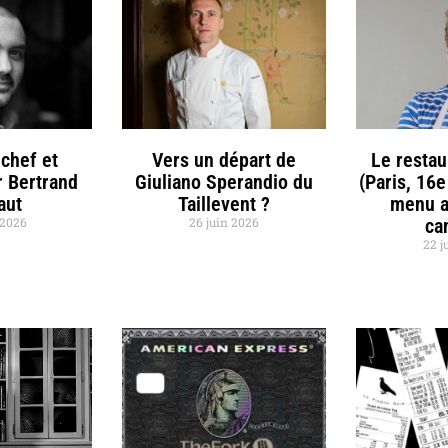
chef et
Vers un départ de
Le restau
r Bertrand
Giuliano Sperandio du
(Paris, 16e
aut
Taillevent ?
menu a
t 2026
26 juin 2026
ca
22 j