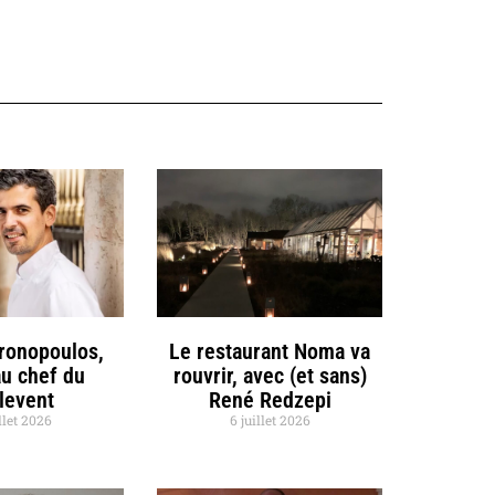
hronopoulos,
Le restaurant Noma va
u chef du
rouvrir, avec (et sans)
llevent
René Redzepi
llet 2026
6 juillet 2026