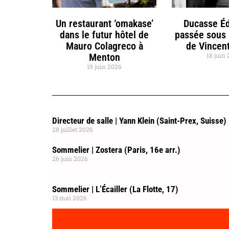
Un restaurant ‘omakase’
Ducasse Éd
dans le futur hôtel de
passée sous 
Mauro Colagreco à
de Vincent
Menton
18 juin
19 juin 2026
Directeur de salle | Yann Klein (Saint-Prex, Suisse)
28 juillet 2026
Sommelier | Zostera (Paris, 16e arr.)
26 juin 2026
Sommelier | L’Écailler (La Flotte, 17)
13 mai 2026