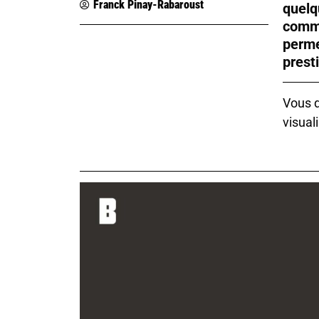
Franck Pinay-Rabaroust
quelq
comme
perme
presti
Vous d
visuali