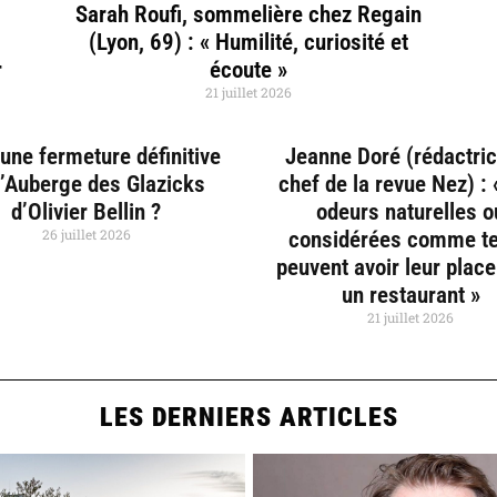
Sarah Roufi, sommelière chez Regain
(Lyon, 69) : « Humilité, curiosité et
r
écoute »
21 juillet 2026
une fermeture définitive
Jeanne Doré (rédactri
l’Auberge des Glazicks
chef de la revue Nez) :
d’Olivier Bellin ?
odeurs naturelles o
26 juillet 2026
considérées comme te
peuvent avoir leur plac
un restaurant »
21 juillet 2026
LES DERNIERS ARTICLES