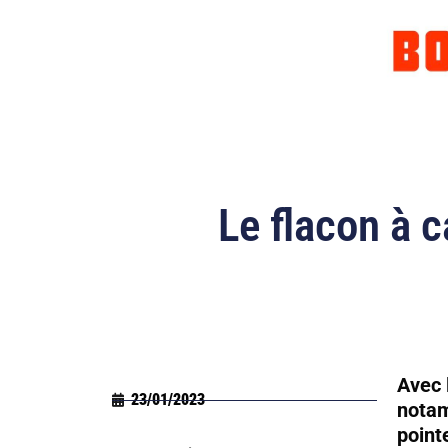
Le flacon à c
Avec 
23/01/2023
notam
point