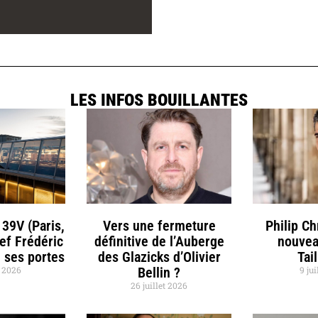
LES INFOS BOUILLANTES
 39V (Paris,
Vers une fermeture
Philip C
hef Frédéric
définitive de l’Auberge
nouvea
 ses portes
des Glazicks d’Olivier
Tai
t 2026
Bellin ?
9 jui
26 juillet 2026