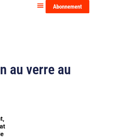
Abonnement
in au verre au
t,
at
de