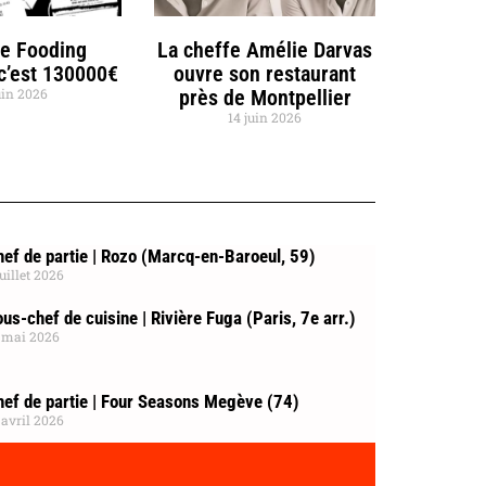
de Fooding
La cheffe Amélie Darvas
 c’est 130000€
ouvre son restaurant
uin 2026
près de Montpellier
14 juin 2026
ef de partie | Rozo (Marcq-en-Baroeul, 59)
juillet 2026
us-chef de cuisine | Rivière Fuga (Paris, 7e arr.)
 mai 2026
hef de partie | Four Seasons Megève (74)
 avril 2026