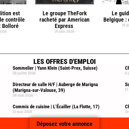
ition est
Le groupe TheFork
Le gui
le contrôle
racheté par American
Belgique :
 Bolloré
Express
16 j
 2026
16 juin 2026
LES OFFRES D'EMPLOI
Sommelier | Yann Klein (Saint-Prex, Suisse)
Ch
28 juillet 2026
6 
Directeur de salle H/F | Auberge de Marigna
So
17
(Marigna-sur-Valouse, 39)
28 mai 2026
Commis de cuisine | L’Écailler (La Flotte, 17)
C
13 mai 2026
10
Déposez votre annonce