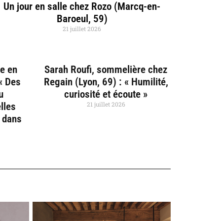
Un jour en salle chez Rozo (Marcq-en-
Baroeul, 59)
21 juillet 2026
ce en
Sarah Roufi, sommelière chez
 « Des
Regain (Lyon, 69) : « Humilité,
u
curiosité et écoute »
21 juillet 2026
lles
e dans