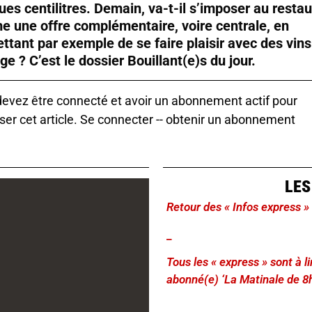
ues centilitres. Demain, va-t-il s’imposer au resta
 une offre complémentaire, voire centrale, en
ttant par exemple de se faire plaisir avec des vins
ge ? C’est le dossier Bouillant(e)s du jour.
evez être connecté et avoir un abonnement actif pour
ser cet article.
Se connecter
--
obtenir un abonnement
LES
Retour des « Infos express »
_
Tous les « express » sont à 
abonné(e) ‘La Matinale de 8