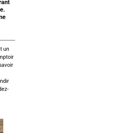
rant
te.
ine
t un
omptoir
savoir
ndir
dez-