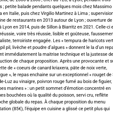
s ; petite balade pendants quelques mois chez Massimo
a en Italie, puis chez Virgilio Martinez à Lima ; supervisio
ne de restaurants en 2013 autour de Lyon ; ouverture de
 à Lyon en 2014, puis de Sillon à Biarritz en 2021. Celle-ci 
 réussie, voire très réussie, lisible et goûteuse, fausseme
liste, terroiriste engagée. Les « tempura de haricots vert
pil pil, livèche et poudre d’algues » donnent le la d’un rep
ent immédiatement la maitrise technique et la justesse de
uction de chaque proposition. Après une provocante et 
tte de « coeurs de canard kriaxera, pâte de noix verte,
gue », le repas enchaine sur un exceptionnel « rouget de 
e-Luz au vinaigre, poivron rouge fumé au bois de figuier,
bes marines » : un petit sommet d’émotion concentré en
es bouchées où la qualité du poisson, servi cru, reflète
oche globale du repas. À chaque proposition du menu
ation (85€), l’équipe en cuisine a glissé ce petit plus qui