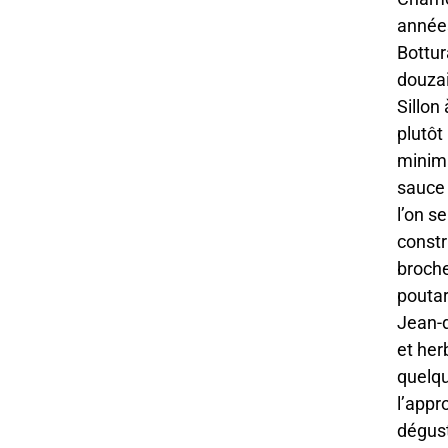
année
Bottur
douzai
Sillon
plutôt
minima
sauce 
l’on s
constr
broche
poutar
Jean-d
et her
quelqu
l’appr
dégust