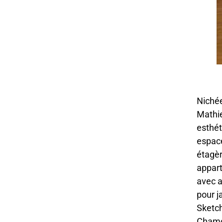
Nichée
Mathie
esthét
espacé
étagèr
appart
avec a
pour j
Sketch
Chamon