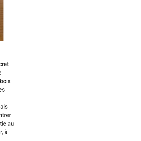
cret
e
 bois
es
ais
ntrer
tie au
, à