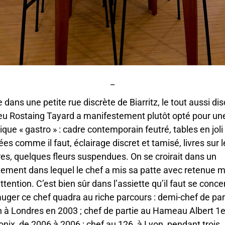
_
 dans une petite rue discrète de Biarritz, le tout aussi dis
u Rostaing Tayard a manifestement plutôt opté pour un
ique « gastro » : cadre contemporain feutré, tables en joli
es comme il faut, éclairage discret et tamisé, livres sur l
es, quelques fleurs suspendues. On se croirait dans un
ement dans lequel le chef a mis sa patte avec retenue m
ttention. C’est bien sûr dans l’assiette qu’il faut se conce
auger ce chef quadra au riche parcours : demi-chef de par
 à Londres en 2003 ; chef de partie au Hameau Albert 1er
ix, de 2006 à 2006 ; chef au 126, à Lyon, pendant trois