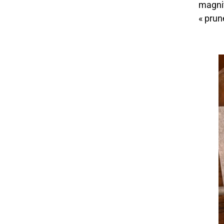
magnif
« prun