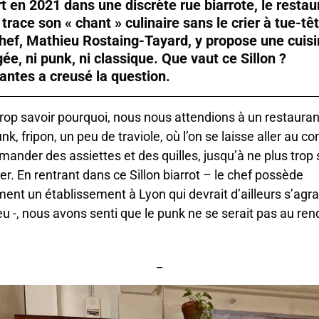
t en 2021 dans une discrète rue biarrote, le restau
 trace son « chant » culinaire sans le crier à tue-tê
hef, Mathieu Rostaing-Tayard, y propose une cuis
ée, ni punk, ni classique. Que vaut ce Sillon ?
lantes a creusé la question.
rop savoir pourquoi, nous nous attendions à un restauran
nk, fripon, un peu de traviole, où l’on se laisse aller au c
ander des assiettes et des quilles, jusqu’à ne plus trop 
r. En rentrant dans ce Sillon biarrot – le chef possède
ent un établissement à Lyon qui devrait d’ailleurs s’agra
peu -, nous avons senti que le punk ne se serait pas au ren
_