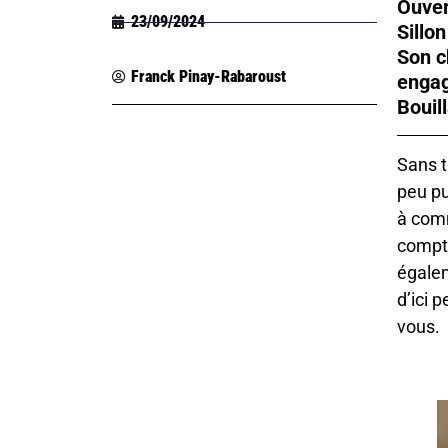
Ouver
23/09/2024
Sillon
Son c
Franck Pinay-Rabaroust
engag
Bouil
Sans t
peu pu
à comm
compte
égalem
d’ici 
vous.