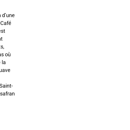
n d’une
 Café
est
nt
s,
as où
 la
suave
Saint-
 safran