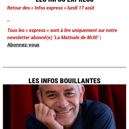
Retour des « Infos express » lundi 17 août
_
Tous les « express » sont à lire uniquement sur notre
newsletter abonné(e) ‘La Matinale de 8h30’
|
Abonnez-vous
LES INFOS BOUILLANTES